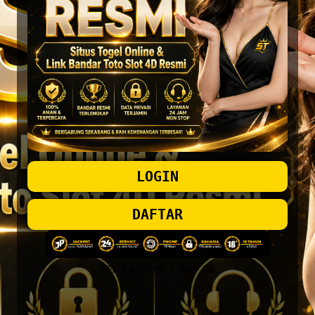
LOGIN
DAFTAR
SEKOLAHTOTO • Seo DR